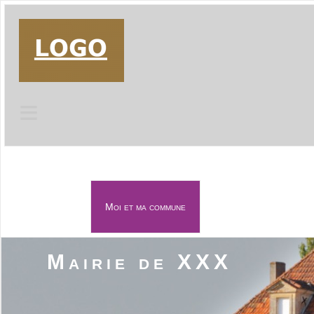
≡
Moi et ma commune
≡
Mairie de XXX