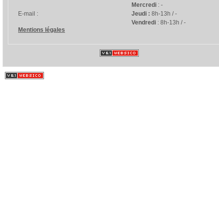
Mercredi
: -
E-mail :
Jeudi :
8h-13h / -
Vendredi
: 8h-13h / -
Mentions légales