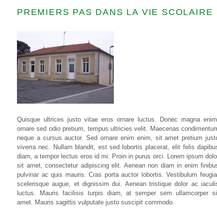
PREMIERS PAS DANS LA VIE SCOLAIRE
Quisque ultrices justo vitae eros ornare luctus. Donec magna enim
ornare sed odio pretium, tempus ultricies velit. Maecenas condimentu
neque a cursus auctor. Sed ornare enim enim, sit amet pretium just
viverra nec. Nullam blandit, est sed lobortis placerat, elit felis dapibu
diam, a tempor lectus eros id mi. Proin in purus orci. Lorem ipsum dolo
sit amet, consectetur adipiscing elit. Aenean non diam in enim finibu
pulvinar ac quis mauris. Cras porta auctor lobortis. Vestibulum feugia
scelerisque augue, et dignissim dui. Aenean tristique dolor ac iaculi
luctus. Mauris facilisis turpis diam, at semper sem ullamcorper si
amet. Mauris sagittis vulputate justo suscipit commodo.