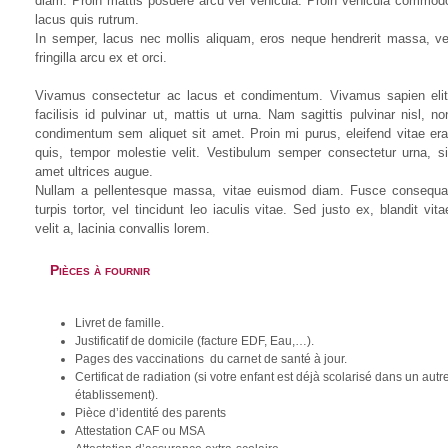
diam. Proin mattis posuere arcu vel vehicula. Proin vehicula commod
lacus quis rutrum.
In semper, lacus nec mollis aliquam, eros neque hendrerit massa, ve
fringilla arcu ex et orci.
Vivamus consectetur ac lacus et condimentum. Vivamus sapien elit
facilisis id pulvinar ut, mattis ut urna. Nam sagittis pulvinar nisl, no
condimentum sem aliquet sit amet. Proin mi purus, eleifend vitae era
quis, tempor molestie velit. Vestibulum semper consectetur urna, si
amet ultrices augue.
Nullam a pellentesque massa, vitae euismod diam. Fusce consequa
turpis tortor, vel tincidunt leo iaculis vitae. Sed justo ex, blandit vita
velit a, lacinia convallis lorem.
Pièces à fournir
Livret de famille.
Justificatif de domicile (facture EDF, Eau,…).
Pages des vaccinations du carnet de santé à jour.
Certificat de radiation (si votre enfant est déjà scolarisé dans un autr
établissement).
Pièce d’identité des parents
Attestation CAF ou MSA