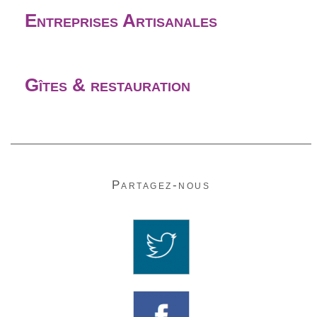
Entreprises Artisanales
Entreprise 1
Gîtes & restauration
Gîte 1
Partagez-nous
Gérance :
Tél :
06.00.00.00.00