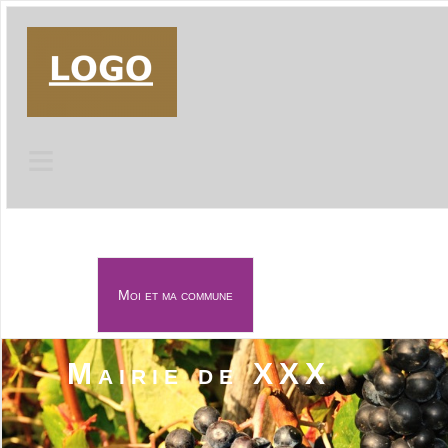
≡
Moi et ma commune
≡
Mairie de XXX