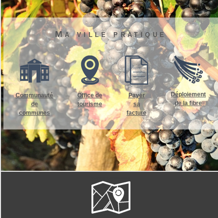
Ma ville pratique
Déploiement
Communauté
Office de
Payer
de la fibre
de
tourisme
sa
communes
facture